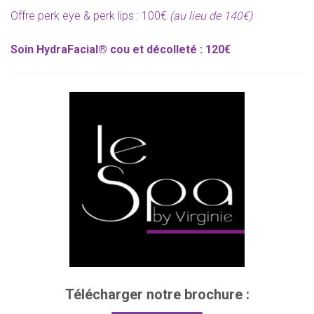
Offre perk eye & perk lips : 100€
(au lieu de 140€)
Soin HydraFacial® cou et décolleté :
120€
Télécharger notre brochure :