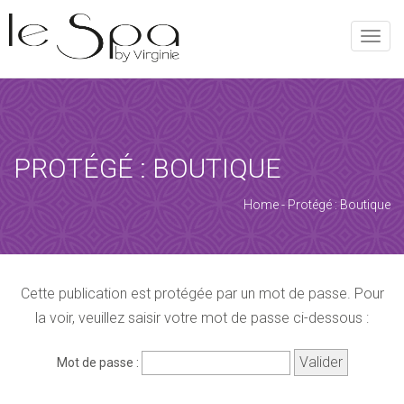
REQUEST AN APPOINTMENT
Toggle
naviga
Upon completing this booking, you will receive a booking
confirmation!
[booked-calendar]
PROTÉGÉ : BOUTIQUE
Home
-
Protégé : Boutique
Cette publication est protégée par un mot de passe. Pour
la voir, veuillez saisir votre mot de passe ci-dessous :
Mot de passe :